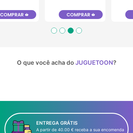
COMPRAR
COMPRAR
shopping_basket
shopping_basket
O que você acha do
JUGUETOON
?
ENTREGA GRÁTIS
A partir de 40.00 € receba a sua encomenda