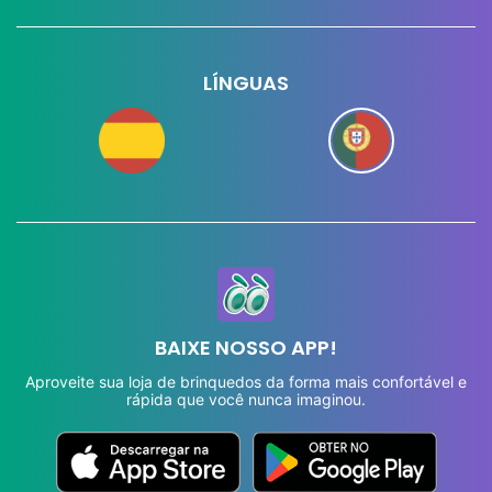
LÍNGUAS
BAIXE NOSSO APP!
Aproveite sua loja de brinquedos da forma mais confortável e
rápida que você nunca imaginou.