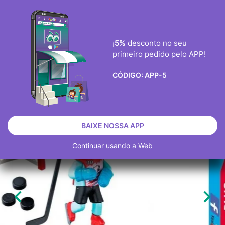
ENVIO GRÀTIS ENCOMENDAS ACIMA DE 40€
0
¡
5%
desconto no seu
primeiro pedido pelo APP!

CÓDIGO:
APP-5
JOGOS
PLAYMOBIL
PLAYMOBIL OUTROS
ESGOTADO
BAIXE NOSSA APP
Continuar usando a Web

