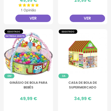
49,99 €
29,99 €
1 Opinião
VER
VER
ESGOTADO
ESGOTADO
ENTREGA GRÁTIS
0M
3A
GINÁSIO DE BOLA PARA
CASA DE BOLA DE
BEBÊS
SUPERMERCADO
Preço
49,99 €
Preço
34,99 €