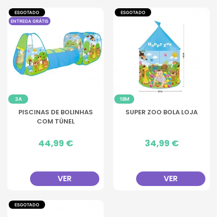
ESGOTADO
ESGOTADO
ENTREGA GRÁTIS
3A
18M
PISCINAS DE BOLINHAS
SUPER ZOO BOLA LOJA
COM TÚNEL
Preço
44,99 €
Preço
34,99 €
VER
VER
ESGOTADO