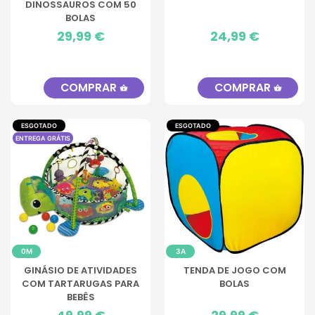
DINOSSAUROS COM 50
BOLAS
Preço
29,99 €
Preço
24,99 €
COMPRAR
COMPRAR
shopping_basket
shopping_basket
ESGOTADO
ESGOTADO
ENTREGA GRÁTIS
0M
3A
GINÁSIO DE ATIVIDADES
TENDA DE JOGO COM
COM TARTARUGAS PARA
BOLAS
BEBÊS
Preço
Preço