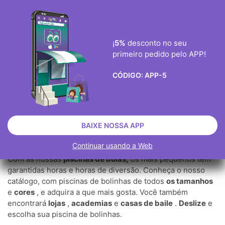
ENVIO GRÀTIS ENCOMENDAS ACIMA DE 40€
0
¡
5%
desconto no seu
primeiro pedido pelo APP!

CÓDIGO:
APP-5
PISCINAS DE BOLAS
INFANTIL
PRIMEIRA INFÂNCIA
PISCINAS DE BOLAS
BAIXE NOSSA APP
Continuar usando a Web
Com as nossas
piscinas de bolas,
os mais pequenos têm
garantidas horas e horas de diversão. Conheça o nosso
catálogo, com piscinas de bolinhas de todos
os tamanhos
e
cores
, e adquira a que mais gosta. Você também
encontrará
lojas
,
academias
e
casas de baile
.
Deslize
e
escolha sua piscina de bolinhas.