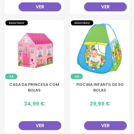
VER
VER
ESGOTADO
ESGOTADO
3A
3A
CASA DA PRINCESA COM
PISCINA INFANTIL DE 50
BOLAS
BOLAS
Preço
34,99 €
Preço
29,99 €
VER
VER