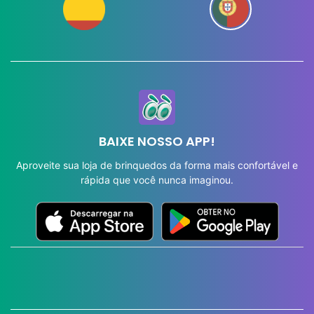
BAIXE NOSSO APP!
Aproveite sua loja de brinquedos da forma mais confortável e
rápida que você nunca imaginou.