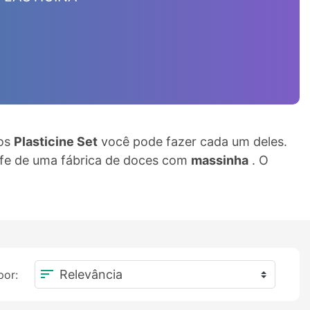
gos
Plasticine Set
você pode fazer cada um deles.
hefe de uma fábrica de doces com
massinha
. O
sort
por: