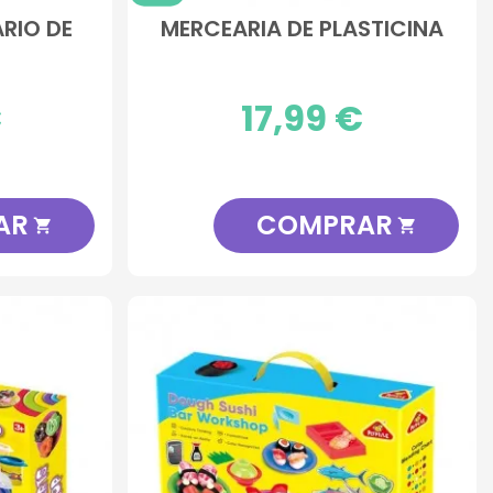
RIO DE
MERCEARIA DE PLASTICINA
A
€
Preço
17,99 €
AR
COMPRAR

