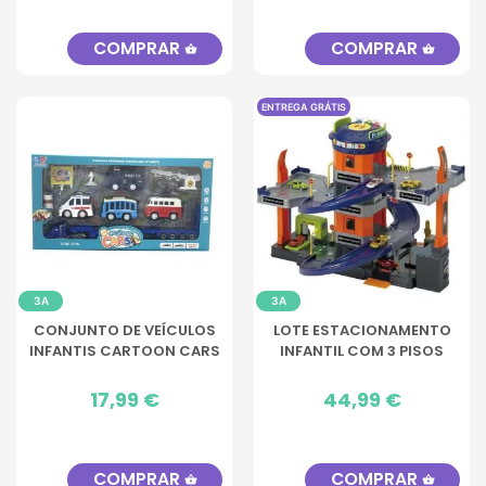
COMPRAR
COMPRAR
shopping_basket
shopping_basket
ENTREGA GRÁTIS
3A
3A
CONJUNTO DE VEÍCULOS
LOTE ESTACIONAMENTO
INFANTIS CARTOON CARS
INFANTIL COM 3 PISOS
Preço
17,99 €
Preço
44,99 €
COMPRAR
COMPRAR
shopping_basket
shopping_basket