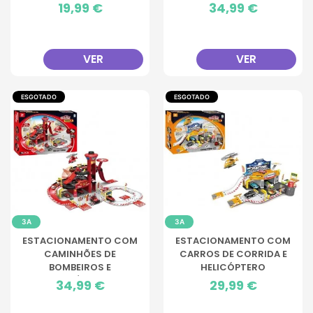
Preço
19,99 €
Preço
34,99 €
VER
VER
ESGOTADO
ESGOTADO
3A
3A
ESTACIONAMENTO COM
ESTACIONAMENTO COM
CAMINHÕES DE
CARROS DE CORRIDA E
BOMBEIROS E
HELICÓPTERO
HELICÓPTERO
Preço
34,99 €
Preço
29,99 €