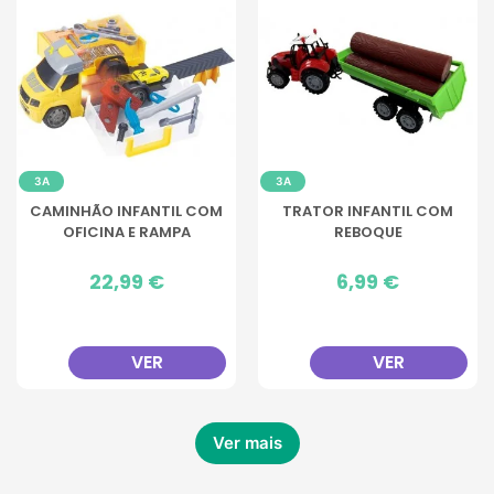
3A
3A
CAMINHÃO INFANTIL COM
TRATOR INFANTIL COM
OFICINA E RAMPA
REBOQUE
Preço
22,99 €
Preço
6,99 €
VER
VER
Ver mais