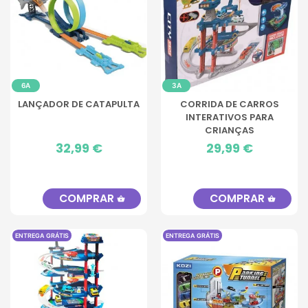
6A
3A
LANÇADOR DE CATAPULTA
CORRIDA DE CARROS
INTERATIVOS PARA
CRIANÇAS
Preço
32,99 €
Preço
29,99 €
COMPRAR
COMPRAR
shopping_basket
shopping_basket
ENTREGA GRÁTIS
ENTREGA GRÁTIS