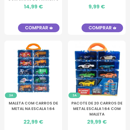
Preço
14,99 €
Preço
9,99 €
COMPRAR
COMPRAR
shopping_basket
shopping_basket
3A
3A
MALETA COM CARROS DE
PACOTE DE 20 CARROS DE
METAL NA ESCALA 1:64
METAL ESCALA 1:64 COM
MALETA
Preço
22,99 €
Preço
29,99 €