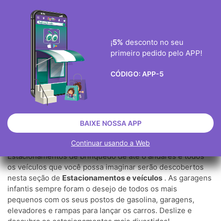
ENVIO GRÀTIS ENCOMENDAS ACIMA DE 40€
0
¡
5%
desconto no seu
primeiro pedido pelo APP!

CÓDIGO:
APP-5
ESTACIONAMENTO E VEÍCULOS
JOGOS
PISTAS DE CARROS E VEÍCULOS
ESTACIONAMENTO E VEÍCULOS
BAIXE NOSSA APP
Continuar usando a Web
Estacionamentos de brinquedo de até 6 andares e todos
os veículos que você possa imaginar serão descobertos
nesta seção de
Estacionamentos e veículos
. As garagens
infantis sempre foram o desejo de todos os mais
pequenos com os seus postos de gasolina, garagens,
elevadores e rampas para lançar os carros. Deslize e