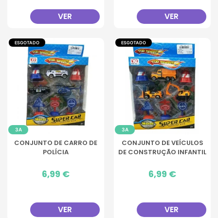
VER
VER
ESGOTADO
ESGOTADO
3A
3A
CONJUNTO DE CARRO DE
CONJUNTO DE VEÍCULOS
POLÍCIA
DE CONSTRUÇÃO INFANTIL
Preço
6,99 €
Preço
6,99 €
VER
VER