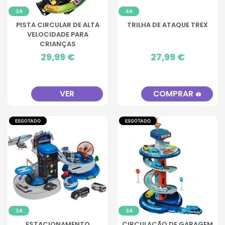
3A
4A
PISTA CIRCULAR DE ALTA
TRILHA DE ATAQUE TREX
VELOCIDADE PARA
CRIANÇAS
Preço
29,99 €
Preço
27,99 €
VER
COMPRAR
shopping_basket
ESGOTADO
ESGOTADO
3A
3A
ESTACIONAMENTO
CIRCULAÇÃO DE GARAGEM