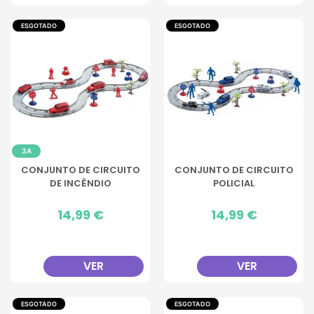
ESGOTADO
ESGOTADO
3A
CONJUNTO DE CIRCUITO
CONJUNTO DE CIRCUITO
DE INCÊNDIO
POLICIAL
Preço
14,99 €
Preço
14,99 €
VER
VER
ESGOTADO
ESGOTADO