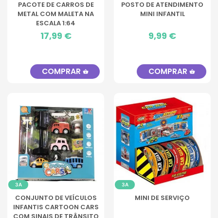
PACOTE DE CARROS DE
POSTO DE ATENDIMENTO
METAL COM MALETA NA
MINI INFANTIL
ESCALA 1:64
Preço
17,99 €
Preço
9,99 €
COMPRAR
COMPRAR
shopping_basket
shopping_basket
3A
3A
CONJUNTO DE VEÍCULOS
MINI DE SERVIÇO
INFANTIS CARTOON CARS
COM SINAIS DE TRÂNSITO