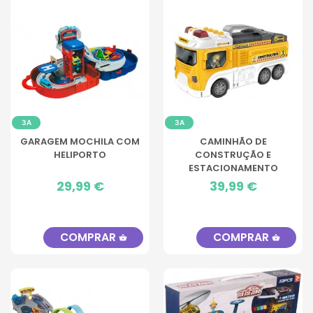
3A
3A
GARAGEM MOCHILA COM
CAMINHÃO DE
HELIPORTO
CONSTRUÇÃO E
ESTACIONAMENTO
INFANTIL
Preço
29,99 €
Preço
39,99 €
COMPRAR
COMPRAR
shopping_basket
shopping_basket