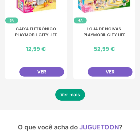
5A
4A
CAIXA ELETRÔNICO
LOJA DE NOIVAS
PLAYMOBIL CITY LIFE
PLAYMOBIL CITY LIFE
Preço
12,99 €
Preço
52,99 €
VER
VER
Ver mais
O que você acha do
JUGUETOON
?