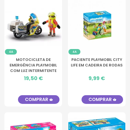
4A
4A
MOTOCICLETA DE
PACIENTE PLAYMOBIL CITY
EMERGÊNCIA PLAYMOBIL
LIFE EM CADEIRA DE RODAS
COM LUZ INTERMITENTE
Preço
19,50 €
Preço
9,99 €
COMPRAR
COMPRAR
shopping_basket
shopping_basket