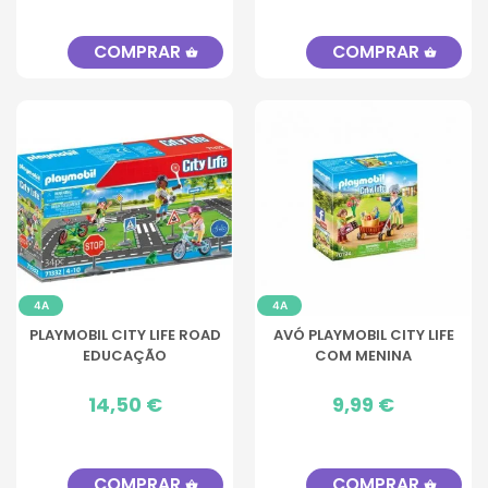
COMPRAR
COMPRAR
shopping_basket
shopping_basket
4A
4A
PLAYMOBIL CITY LIFE ROAD
AVÓ PLAYMOBIL CITY LIFE
EDUCAÇÃO
COM MENINA
Preço
14,50 €
Preço
9,99 €
COMPRAR
COMPRAR
shopping_basket
shopping_basket