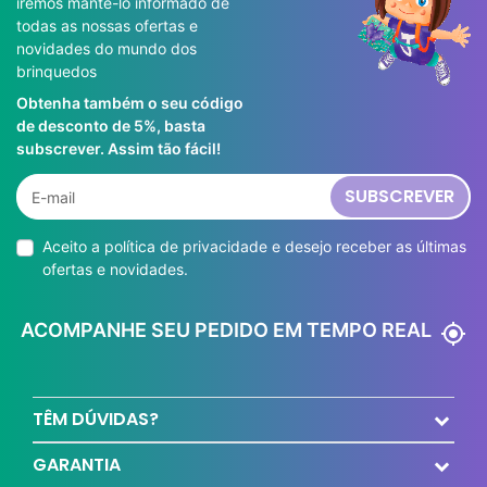
iremos mantê-lo informado de
todas as nossas ofertas e
novidades do mundo dos
brinquedos
Obtenha também o seu código
de desconto de 5%, basta
subscrever. Assim tão fácil!
SUBSCREVER
Aceito a
política de privacidade
e desejo receber as últimas
ofertas e novidades.
ACOMPANHE SEU PEDIDO EM TEMPO REAL
my_location
TÊM DÚVIDAS?
GARANTIA