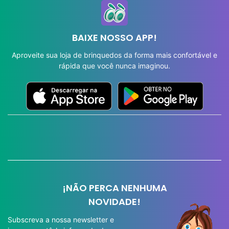
BAIXE NOSSO APP!
Aproveite sua loja de brinquedos da forma mais confortável e
rápida que você nunca imaginou.
¡NÃO PERCA NENHUMA
NOVIDADE!
Subscreva a nossa newsletter e