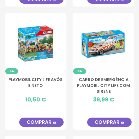
4A
4A
PLAYMOBIL CITY LIFE AVÓS
CARRO DE EMERGÊNCIA
E NETO
PLAYMOBIL CITY LIFE COM
SIRENE
Preço
10,50 €
Preço
39,99 €
COMPRAR
COMPRAR
shopping_basket
shopping_basket