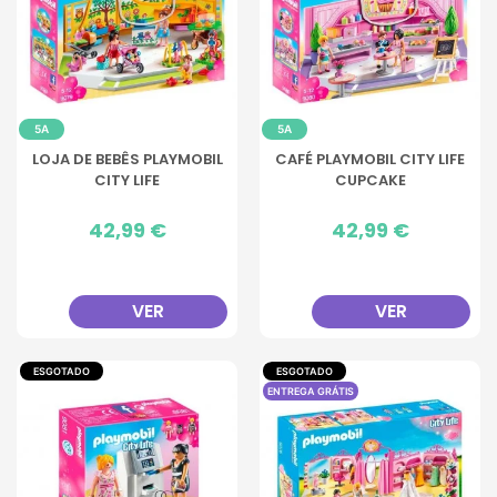
5A
5A
LOJA DE BEBÊS PLAYMOBIL
CAFÉ PLAYMOBIL CITY LIFE
CITY LIFE
CUPCAKE
Preço
42,99 €
Preço
42,99 €
VER
VER
ESGOTADO
ESGOTADO
ENTREGA GRÁTIS