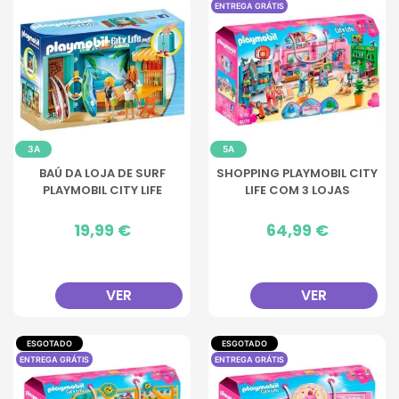
ENTREGA GRÁTIS
3A
5A
BAÚ DA LOJA DE SURF
SHOPPING PLAYMOBIL CITY
PLAYMOBIL CITY LIFE
LIFE COM 3 LOJAS
Preço
19,99 €
Preço
64,99 €
VER
VER
ESGOTADO
ESGOTADO
ENTREGA GRÁTIS
ENTREGA GRÁTIS