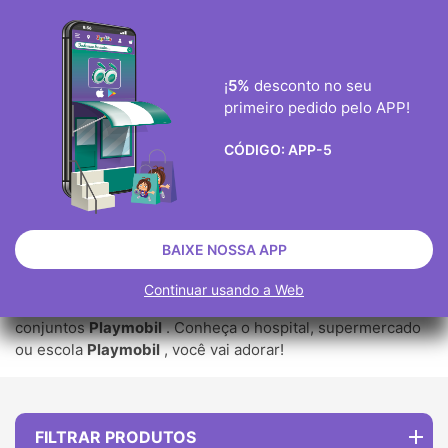
ENVIO GRÀTIS ENCOMENDAS ACIMA DE 40€
0
¡
5%
desconto no seu
primeiro pedido pelo APP!

CÓDIGO:
APP-5
PLAYMOBIL CITY LIFE
JOGOS
PLAYMOBIL
PLAYMOBIL CITY LIFE
BAIXE NOSSA APP
Todos os
Playmobil City Life
que você procurava estão no
Continuar usando a Web
Juguetoon . Crie sua cidade e dê vida a ela com os
conjuntos
Playmobil
. Conheça o hospital, supermercado
ou escola
Playmobil
, você vai adorar!
FILTRAR PRODUTOS