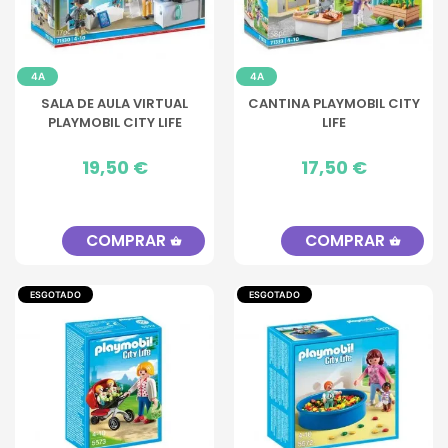
4A
4A
SALA DE AULA VIRTUAL
CANTINA PLAYMOBIL CITY
PLAYMOBIL CITY LIFE
LIFE
Preço
19,50 €
Preço
17,50 €
COMPRAR
COMPRAR
shopping_basket
shopping_basket
ESGOTADO
ESGOTADO