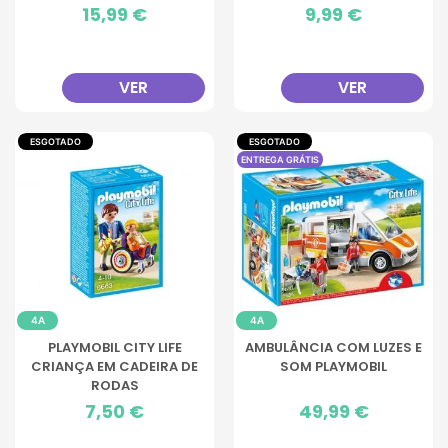
Preço
15,99 €
Preço
9,99 €
VER
VER
ESGOTADO
ESGOTADO
ENTREGA GRÁTIS
4A
4A
PLAYMOBIL CITY LIFE
AMBULÂNCIA COM LUZES E
CRIANÇA EM CADEIRA DE
SOM PLAYMOBIL
RODAS
Preço
7,50 €
Preço
49,99 €