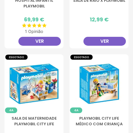
HOSPITAL INFANTIL
SALA DE RAIO X PLAYMOBIL
PLAYMOBIL
Preço
69,99 €
Preço
12,99 €
1 Opinião
VER
VER
ESGOTADO
ESGOTADO
4A
4A
SALA DE MATERNIDADE
PLAYMOBIL CITY LIFE
PLAYMOBIL CITY LIFE
MÉDICO COM CRIANÇA