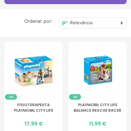
Ordenar por:
sort
4A
4A
FISIOTERAPEUTA
PLAYMOBIL CITY LIFE
PLAYMOBIL CITY LIFE
BALANCE RESCUE RACER
Preço
17,99 €
Preço
11,99 €