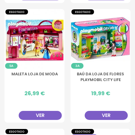
ESGOTADO
ESGOTADO
5A
3A
MALETA LOJA DE MODA
BAÚ DA LOJA DE FLORES
PLAYMOBIL CITY LIFE
Preço
26,99 €
Preço
19,99 €
VER
VER
ESGOTADO
ESGOTADO