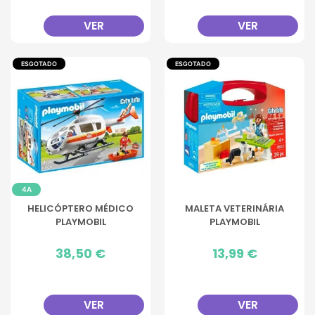
VER
VER
ESGOTADO
ESGOTADO
4A
HELICÓPTERO MÉDICO
MALETA VETERINÁRIA
PLAYMOBIL
PLAYMOBIL
Preço
38,50 €
Preço
13,99 €
VER
VER