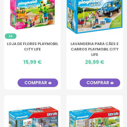
5A
LOJA DE FLORES PLAYMOBIL
LAVANDERIA PARA CÃES E
CITY LIFE
CARROS PLAYMOBIL CITY
LIFE
Preço
15,99 €
Preço
26,99 €
COMPRAR
COMPRAR
shopping_basket
shopping_basket