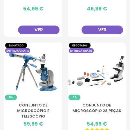
Preço
54,99 €
Preço
49,99 €
VER
VER
ESGOTADO
ESGOTADO
ENTREGA GRÁTIS
ENTREGA GRÁTIS
8A
3A
CONJUNTO DE
CONJUNTO DE
MICROSCÓPIO E
MICROSCÓPIO 28 PEÇAS
TELESCÓPIO
Preço
59,99 €
Preço
54,99 €