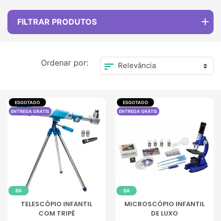
FILTRAR PRODUTOS
Ordenar por:
sort
ESGOTADO
ESGOTADO
ENTREGA GRÁTIS
ENTREGA GRÁTIS
8A
8A
TELESCÓPIO INFANTIL
MICROSCÓPIO INFANTIL
COM TRIPÉ
DE LUXO