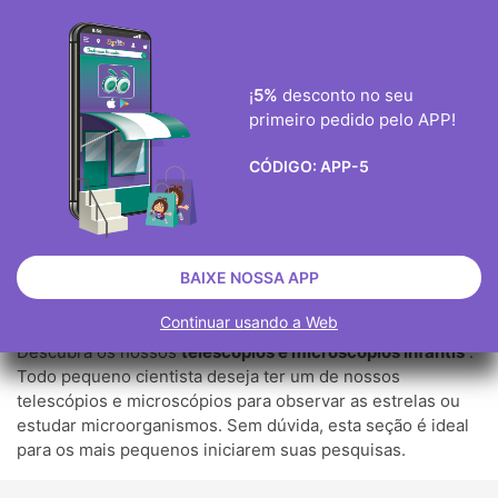
ENVIO GRÀTIS ENCOMENDAS ACIMA DE 40€
0
¡
5%
desconto no seu
primeiro pedido pelo APP!

CÓDIGO:
APP-5
TELESCÓPIOS E MICROSCÓPIOS
BRINQUEDOS EDUCATIVOS
BRINQUEDOS CIENTÍFICOS
TELESCÓPIOS E MICROSCÓPIOS
BAIXE NOSSA APP
Continuar usando a Web
Descubra os nossos
telescópios e microscópios infantis
.
Todo pequeno cientista deseja ter um de nossos
telescópios e microscópios para observar as estrelas ou
estudar microorganismos. Sem dúvida, esta seção é ideal
para os mais pequenos iniciarem suas pesquisas.