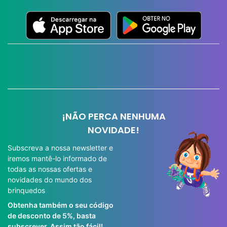
¡NÃO PERCA NENHUMA
NOVIDADE!
Subscreva a nossa newsletter e
iremos mantê-lo informado de
todas as nossas ofertas e
novidades do mundo dos
brinquedos
Obtenha também o seu código
de desconto de 5%, basta
subscrever. Assim tão fácil!