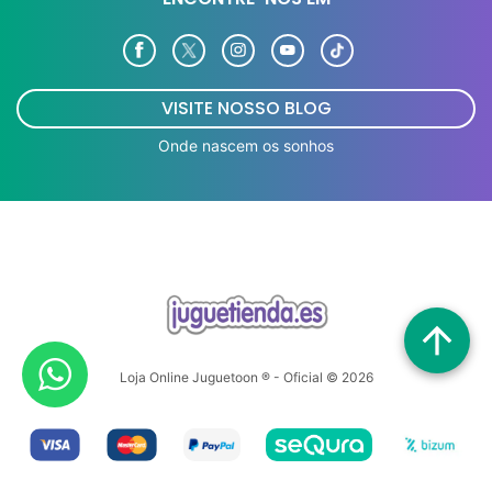
VISITE NOSSO BLOG
Onde nascem os sonhos
arrow_upward
Loja Online Juguetoon ® - Oficial © 2026