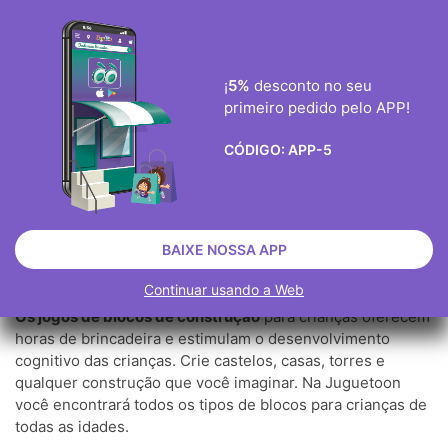
ENVIO GRÀTIS ENCOMENDAS ACIMA DE 40€
0
¡
5%
desconto no seu
primeiro pedido pelo APP!

CÓDIGO:
APP-5
JOGOS DE BLOCOS DE
CONSTRUÇAO
JOGOS
BLOCOS E CONSTRUÇÃO
BAIXE NOSSA APP
JOGOS DE BLOCOS DE CONSTRUÇAO
Continuar usando a Web
Os jogos de blocos de construção
para crianças oferecem
horas de brincadeira e estimulam o desenvolvimento
cognitivo das crianças. Crie castelos, casas, torres e
qualquer construção que você imaginar. Na Juguetoon
você encontrará todos os tipos de blocos para crianças de
todas as idades.