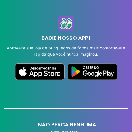
BAIXE NOSSO APP!
Aproveite sua loja de brinquedos da forma mais confortável e
rápida que você nunca imaginou.
¡NÃO PERCA NENHUMA