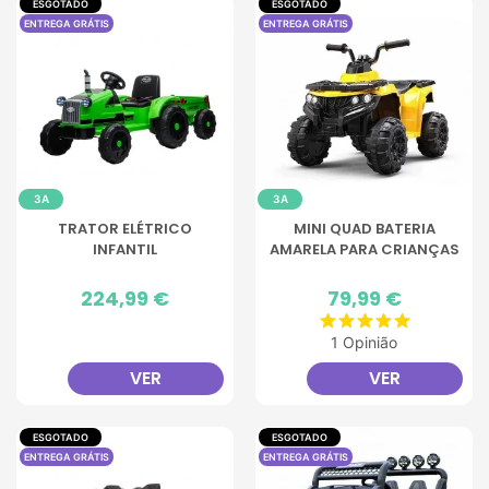
ESGOTADO
ESGOTADO
ENTREGA GRÁTIS
ENTREGA GRÁTIS
3A
3A
TRATOR ELÉTRICO
MINI QUAD BATERIA
INFANTIL
AMARELA PARA CRIANÇAS
Preço
224,99 €
Preço
79,99 €
1 Opinião
VER
VER
ESGOTADO
ESGOTADO
ENTREGA GRÁTIS
ENTREGA GRÁTIS