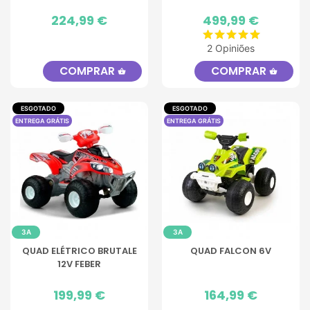
Preço
224,99 €
Preço
499,99 €
2 Opiniões
COMPRAR
COMPRAR
shopping_basket
shopping_basket
ESGOTADO
ESGOTADO
ENTREGA GRÁTIS
ENTREGA GRÁTIS
3A
3A
QUAD ELÉTRICO BRUTALE
QUAD FALCON 6V
12V FEBER
Preço
199,99 €
Preço
164,99 €