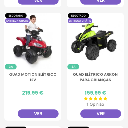
VER
VER
ESGOTADO
ESGOTADO
ENTREGA GRÁTIS
ENTREGA GRÁTIS
3A
3A
QUAD MOTION ELÉTRICO
QUAD ELÉTRICO ARKON
12V
PARA CRIANÇAS
Preço
219,99 €
Preço
159,99 €
1 Opinião
VER
VER