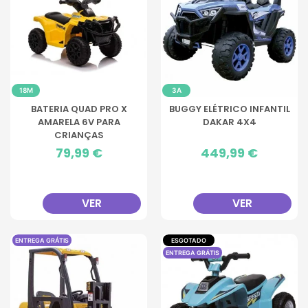
18M
3A
BATERIA QUAD PRO X
BUGGY ELÉTRICO INFANTIL
AMARELA 6V PARA
DAKAR 4X4
CRIANÇAS
Preço
79,99 €
Preço
449,99 €
VER
VER
ENTREGA GRÁTIS
ESGOTADO
ENTREGA GRÁTIS