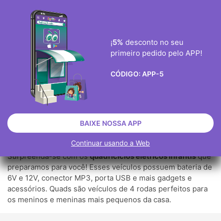
ENVIO GRÀTIS ENCOMENDAS ACIMA DE 40€
0
¡
5%
desconto no seu
primeiro pedido pelo APP!

CÓDIGO:
APP-5
QUADRICICLOS ELÉTRICOS
INFANTIS
VEÍCULOS
VEÍCULOS ELÉTRICOS INFANTIS
BAIXE NOSSA APP
QUADRICICLOS ELÉTRICOS INFANTIS
Continuar usando a Web
Surpreenda-se com os
quadriciclos elétricos infantis
que
preparamos para você! Esses veículos possuem bateria de
6V e 12V, conector MP3, porta USB e mais gadgets e
acessórios. Quads são veículos de 4 rodas perfeitos para
os meninos e meninas mais pequenos da casa.