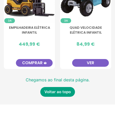
3A
3A
EMPILHADEIRA ELÉTRICA
QUAD VELOCIDADE
INFANTIL
ELÉTRICA INFANTIL
Preço
449,99 €
Preço
84,99 €
COMPRAR
VER
shopping_basket
Chegamos ao final desta página.
Voltar ao topo