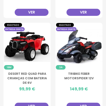
VER
VER
ESGOTADO
ESGOTADO
ENTREGA GRÁTIS
ENTREGA GRÁTIS
18M
3A
DESERT RED QUAD PARA
TRIBIKE FEBER
CRIANÇAS COM BATERIA
MOTORSPIDER 12V
DE 6V
Preço
99,99 €
Preço
149,99 €