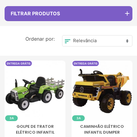
FILTRAR PRODUTOS
Ordenar por:
sort
ENTREGA GRÁTIS
ENTREGA GRÁTIS
3A
3A
GOLPE DE TRATOR
CAMINHÃO ELÉTRICO
ELÉTRICO INFANTIL
INFANTIL DUMPER