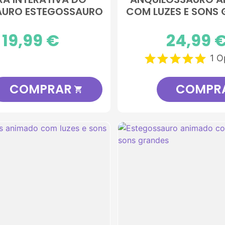
AURO ESTEGOSSAURO
COM LUZES E SONS
Preço
19,99 €
Preço
24,99 
1 O
COMPRAR
COMPR
