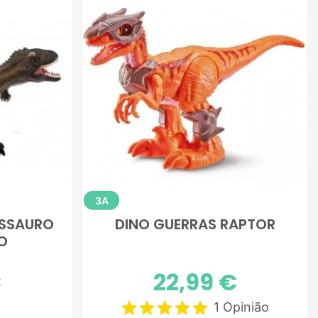
3A
OSSAURO
DINO GUERRAS RAPTOR
O
€
Preço
22,99 €
1 Opinião