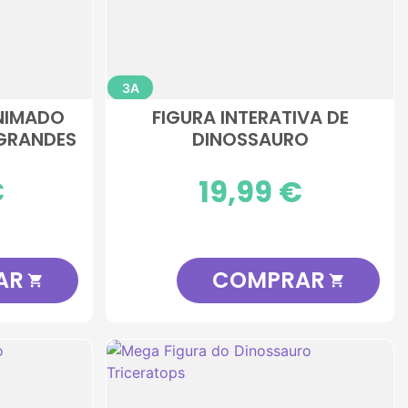
3A
NIMADO
FIGURA INTERATIVA DE
 GRANDES
DINOSSAURO
€
Preço
19,99 €
AR
COMPRAR

