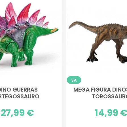
3A
DINO GUERRAS
MEGA FIGURA DIN
STEGOSSAURO
TOROSSAUR
Preço
27,99 €
Preço
14,99 