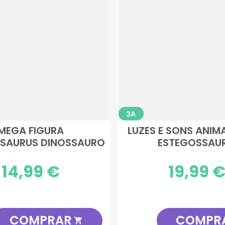
3A
MEGA FIGURA
LUZES E SONS ANI
SAURUS DINOSSAURO
ESTEGOSSAU
Preço
14,99 €
Preço
19,99 
COMPRAR
COMPR
