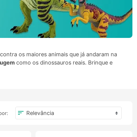
contra os maiores animais que já andaram na
rugem
como os dinossauros reais. Brinque e
sort
por: