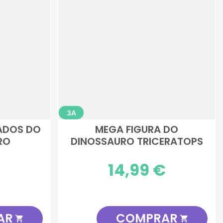
3A
MADOS DO
MEGA FIGURA DO
RO
DINOSSAURO TRICERATOPS
€
Preço
14,99 €
AR
COMPRAR

