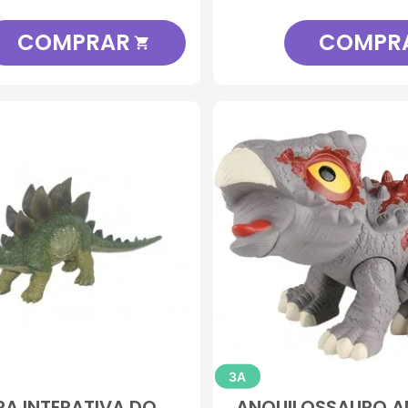
COMPRAR
COMPR

3A
RA INTERATIVA DO
ANQUILOSSAURO 