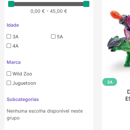
0,00 € - 45,00 €
Idade
3A
5A
4A
Marca
Wild Zoo
3A
Juguetoon
E
Subcategorias
Nenhuma escolha disponível neste
grupo