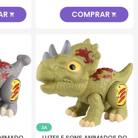
AR
COMPRAR


3A
ANIMADO
LUZES E SONS ANIMADOS DO