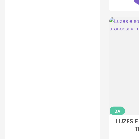
3A
LUZES 
T