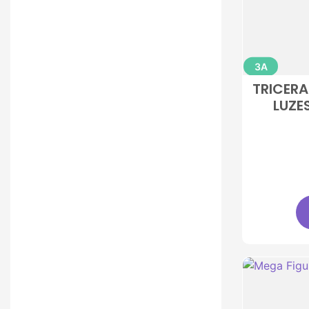
3A
TRICER
LUZE