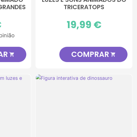
 GRANDES
TRICERATOPS
€
Preço
19,99 €
pinião
AR
COMPRAR

