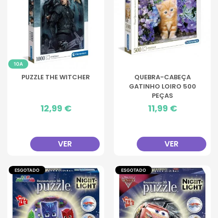
10A
PUZZLE THE WITCHER
QUEBRA-CABEÇA
GATINHO LOIRO 500
PEÇAS
Preço
12,99 €
Preço
11,99 €
VER
VER
ESGOTADO
ESGOTADO