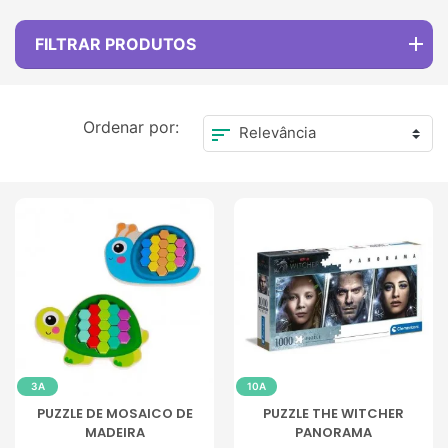
FILTRAR PRODUTOS
Ordenar por:
sort
3A
10A
PUZZLE DE MOSAICO DE
PUZZLE THE WITCHER
MADEIRA
PANORAMA