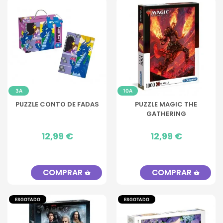
3A
10A
PUZZLE CONTO DE FADAS
PUZZLE MAGIC THE
GATHERING
Preço
12,99 €
Preço
12,99 €
COMPRAR
COMPRAR
shopping_basket
shopping_basket
ESGOTADO
ESGOTADO