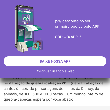
ENVIO GRÀTIS ENCOMENDAS ACIMA DE 40€
0
¡
5%
desconto no seu
primeiro pedido pelo APP!

CÓDIGO:
APP-5
PUZZLES 2D
JOGOS
PUZZLES
PUZZLES 2D
BAIXE NOSSA APP
Continuar usando a Web
Os quebra-cabeças clássicos que você procura estão
nesta seção
de quebra-cabeças 2D
. Quebra-cabeças de
cantos únicos, de personagens de filmes da Disney, de
animais, de 100, 500 e 1000 peças... Um mundo inteiro de
quebra-cabeças espera por você abaixo!