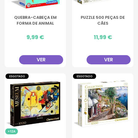
QUEBRA-CABEÇA EM
PUZZLE 500 PEÇAS DE
FORMA DE ANIMAL
CÃES
Preço
9,99 €
Preço
11,99 €
VER
VER
ESGOTADO
ESGOTADO
+12A