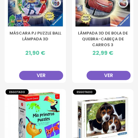
MÁSCARA PJ PUZZLE BALL
LÂMPADA 3D DE BOLA DE
LÂMPADA 3D
QUEBRA-CABEÇA DE
CARROS 3
Preço
21,90 €
Preço
22,99 €
VER
VER
ESGOTADO
ESGOTADO