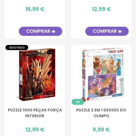
Preço
16,99 €
Preço
12,99 €
COMPRAR
COMPRAR
shopping_basket
shopping_basket
ESGOTADO
5A
PUZZLE 1000 PEÇAS FORÇA
PUZZLE 2 EM 1 DEUSES DO
INTERIOR
OLIMPO
Preço
12,99 €
Preço
9,99 €