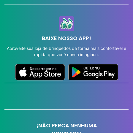
BAIXE NOSSO APP!
Aproveite sua loja de brinquedos da forma mais confortável e
rápida que você nunca imaginou.
¡NÃO PERCA NENHUMA