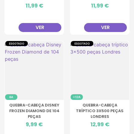
Preço
11,99 €
Preço
11,99 €
VER
VER
ESGOTADO
ESGOTADO
6A
+12A
QUEBRA-CABEÇA DISNEY
QUEBRA-CABEÇA
FROZEN DIAMOND DE 104
TRÍPTICO 3X500 PEÇAS
PEÇAS
LONDRES
Preço
9,99 €
Preço
12,99 €