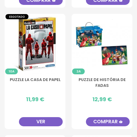
COMPRAR
COMPRAR
shopping_basket
shopping_basket
ESGOTADO
10A
3A
PUZZLE LA CASA DE PAPEL
PUZZLE DE HISTÓRIA DE
FADAS
Preço
11,99 €
Preço
12,99 €
VER
COMPRAR
shopping_basket