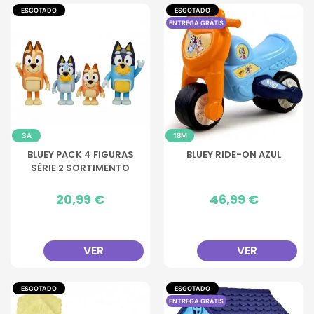
ESGOTADO
ESGOTADO
ENTREGA GRÁTIS
3A
18M
BLUEY PACK 4 FIGURAS
BLUEY RIDE-ON AZUL
SÉRIE 2 SORTIMENTO
Preço
20,99 €
Preço
46,99 €
VER
VER
ESGOTADO
ESGOTADO
ENTREGA GRÁTIS