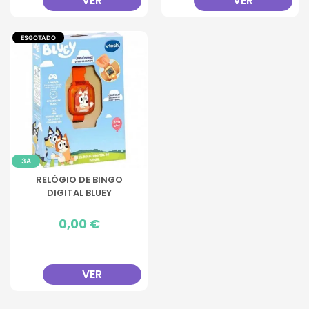
VER
VER
ESGOTADO
3A
RELÓGIO DE BINGO
DIGITAL BLUEY
Preço
0,00 €
VER