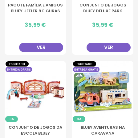
PACOTE FAMÍLIA E AMIGOS
CONJUNTO DE JOGOS
BLUEY HEELER 8 FIGURAS
BLUEY DELUXE PARK
Preço
35,99 €
Preço
35,99 €
VER
VER
ESGOTADO
ESGOTADO
ENTREGA GRÁTIS
ENTREGA GRÁTIS
3A
3A
CONJUNTO DE JOGOS DA
BLUEY AVENTURAS NA
ESCOLA BLUEY
CARAVANA