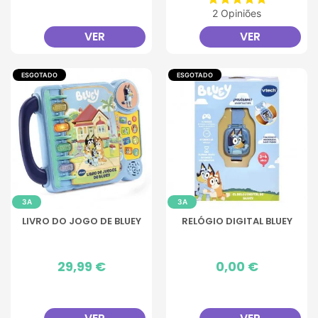
2 Opiniões
VER
VER
ESGOTADO
ESGOTADO
3A
3A
LIVRO DO JOGO DE BLUEY
RELÓGIO DIGITAL BLUEY
Preço
29,99 €
Preço
0,00 €