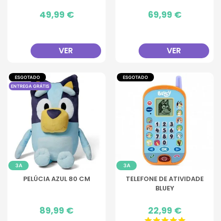
Preço
49,99 €
Preço
69,99 €
VER
VER
ESGOTADO
ESGOTADO
ENTREGA GRÁTIS
3A
3A
PELÚCIA AZUL 80 CM
TELEFONE DE ATIVIDADE
BLUEY
Preço
89,99 €
Preço
22,99 €