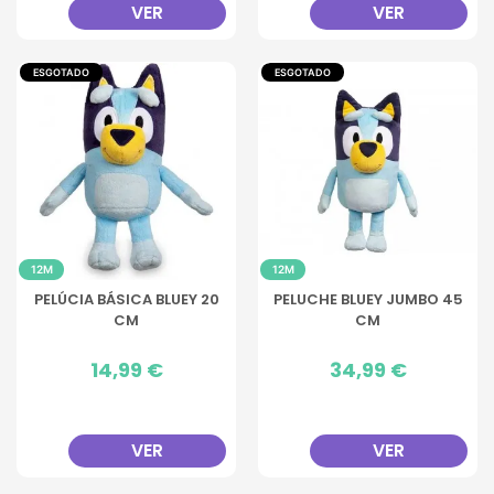
VER
VER
ESGOTADO
ESGOTADO
12M
12M
PELÚCIA BÁSICA BLUEY 20
PELUCHE BLUEY JUMBO 45
CM
CM
Preço
14,99 €
Preço
34,99 €
VER
VER