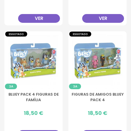
VER
VER
ESGOTADO
ESGOTADO
3A
3A
BLUEY PACK 4 FIGURAS DE
FIGURAS DE AMIGOS BLUEY
FAMÍLIA
PACK 4
Preço
18,50 €
Preço
18,50 €