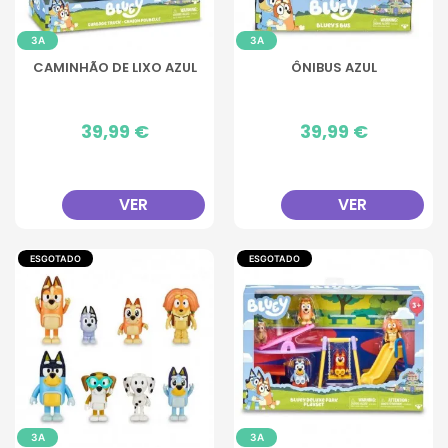
3A
3A
CAMINHÃO DE LIXO AZUL
ÔNIBUS AZUL
Preço
39,99 €
Preço
39,99 €
VER
VER
ESGOTADO
ESGOTADO
3A
3A