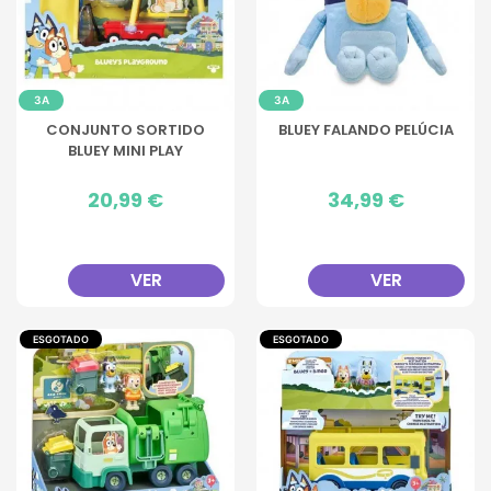
3A
3A
CONJUNTO SORTIDO
BLUEY FALANDO PELÚCIA
BLUEY MINI PLAY
Preço
20,99 €
Preço
34,99 €
VER
VER
ESGOTADO
ESGOTADO