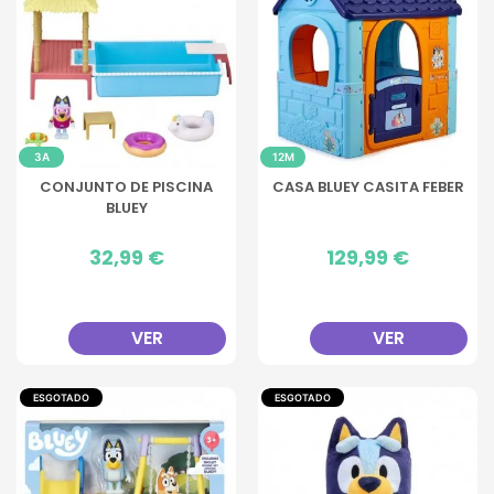
3A
12M
CONJUNTO DE PISCINA
CASA BLUEY CASITA FEBER
BLUEY
Preço
32,99 €
Preço
129,99 €
VER
VER
ESGOTADO
ESGOTADO