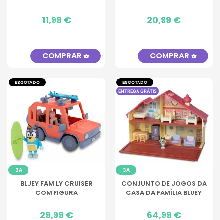
Preço
11,99 €
Preço
20,99 €
COMPRAR
COMPRAR
shopping_basket
shopping_basket
ESGOTADO
ESGOTADO
ENTREGA GRÁTIS
3A
3A
BLUEY FAMILY CRUISER
CONJUNTO DE JOGOS DA
COM FIGURA
CASA DA FAMÍLIA BLUEY
Preço
29,99 €
Preço
64,99 €