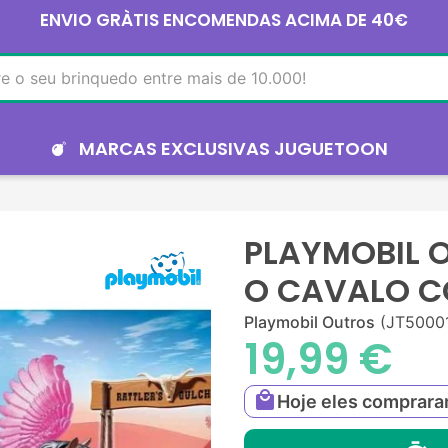
ENVIO GRÀTIS ENCOMENDAS ACIMA DE 40€
MARCAS EXCLUSIVAS JUGUETOON
PLAYMOBIL O
O CAVALO C
Playmobil Outros
(JT5000
19,99 €
local_mall
Hoje eles comprar