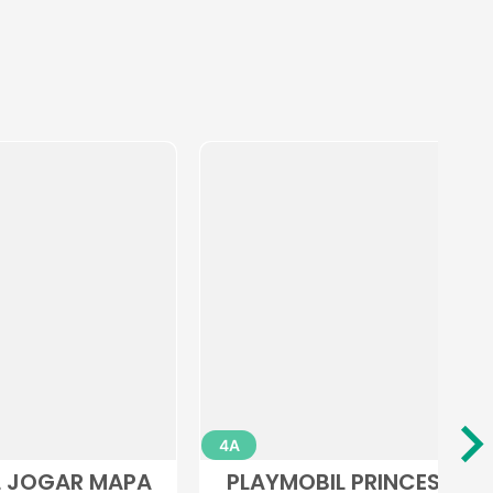
4A
5A
SA DA
CRUZEIRO PLAYMOBIL DUO