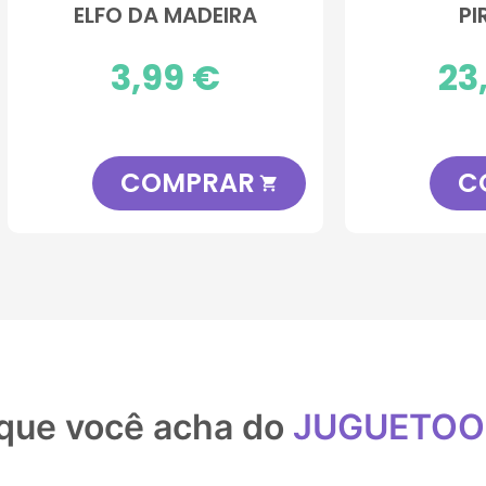
PIRATAS
FLORESTA
Preço
23,99 €
Preço
3,99 €
COMPRAR
COMPRA

que você acha do
JUGUETO