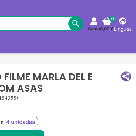
0
public

Línguas
Conta
0,00 €
 FILME MARLA DEL E
OM ASAS
134068)
am
4
unidades