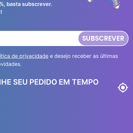
%, basta subscrever.
!
SUBSCREVER
ítica de privacidade
e desejo receber as últimas
ovidades.
HE SEU PEDIDO EM TEMPO
my_location