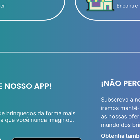
cil
Encontre 
¡NÃO PER
E NOSSO APP!
Subscreva a n
iremos mantê-
 de brinquedos da forma mais
as nossas ofer
da que você nunca imaginou.
mundo dos br
Obtenha tamb