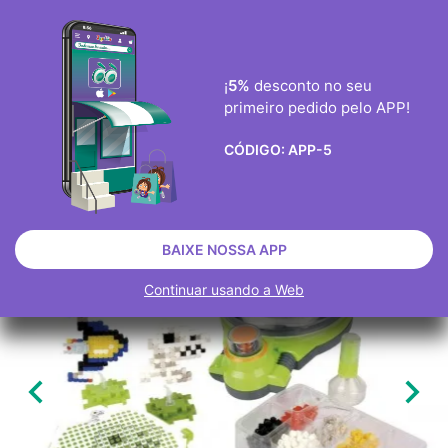
ENVIO GRÀTIS ENCOMENDAS ACIMA DE 40€
0
¡
5%
desconto no seu
primeiro pedido pelo APP!

CÓDIGO:
APP-5
BRINQUEDOS
JOGOS
JOGOS E JOGOS DE TABULEIRO
ESGOTADO
BAIXE NOSSA APP
Continuar usando a Web

