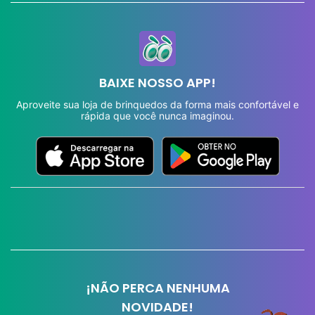
BAIXE NOSSO APP!
Aproveite sua loja de brinquedos da forma mais confortável e
rápida que você nunca imaginou.
¡NÃO PERCA NENHUMA
NOVIDADE!