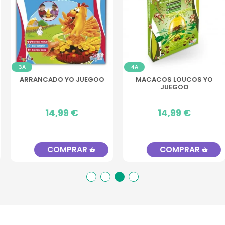
3A
4A
ARRANCADO YO JUEGOO
MACACOS LOUCOS YO
JUEGOO
Preço
14,99 €
Preço
14,99 €
COMPRAR
COMPRAR
shopping_basket
shopping_basket