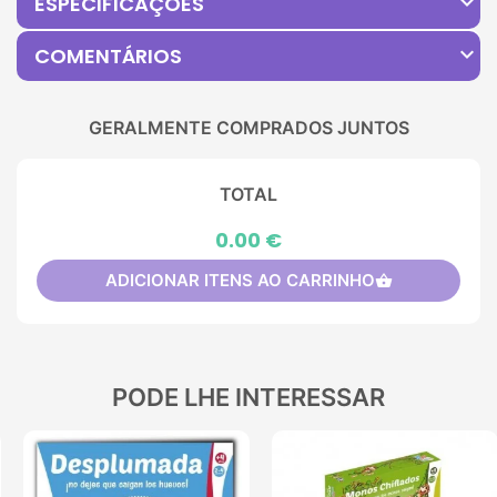
expand_more
ESPECIFICAÇÕES
expand_more
COMENTÁRIOS
GERALMENTE COMPRADOS JUNTOS
TOTAL
0.00 €
ADICIONAR ITENS AO CARRINHO
shopping_basket
PODE LHE INTERESSAR