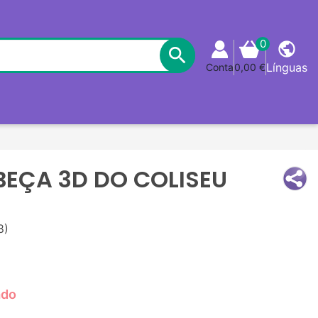
0
public

Línguas
Conta
0,00 €
EÇA 3D DO COLISEU
8)
ado