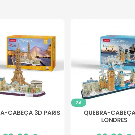
3A
A-CABEÇA 3D PARIS
QUEBRA-CABEÇA
LONDRES
Preço
Preço