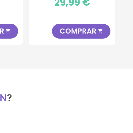
29,99 €
R
COMPRAR


ON
?