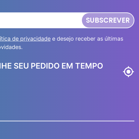
SUBSCREVER
ítica de privacidade
e desejo receber as últimas
ovidades.
HE SEU PEDIDO EM TEMPO
my_location