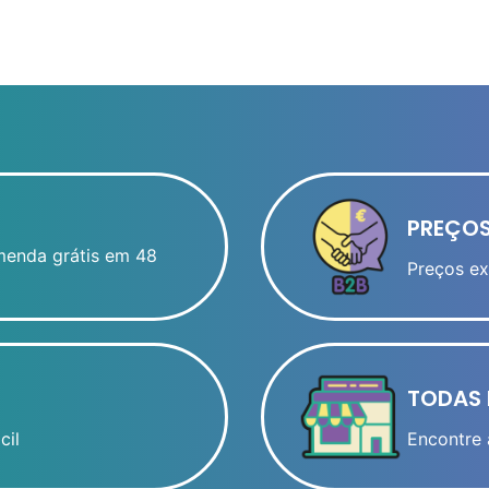
PREÇOS
menda grátis em 48
Preços ex
TODAS 
cil
Encontre 