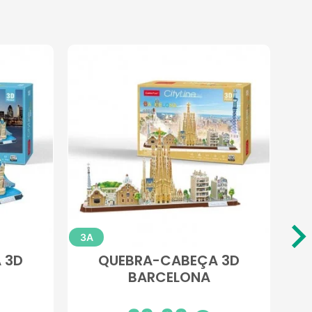
3A
 3D
QUEBRA-CABEÇA 3D
Q
BARCELONA
Preço