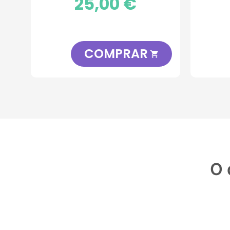
25,00 €
COMPRAR

O 