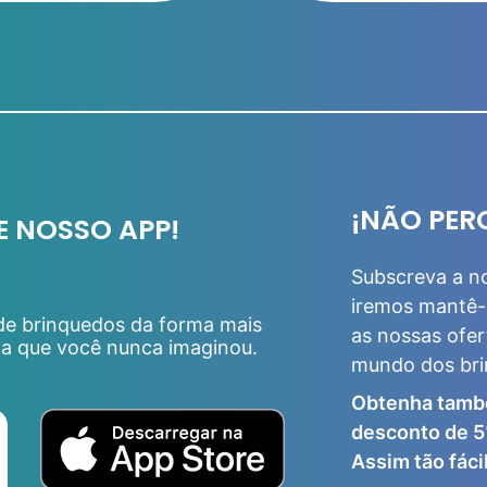
¡NÃO PER
E NOSSO APP!
Subscreva a n
iremos mantê-
 de brinquedos da forma mais
as nossas ofer
da que você nunca imaginou.
mundo dos br
Obtenha tamb
desconto de 5
Assim tão fácil