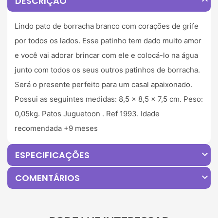
expand_less
DESCRIÇÃO
Lindo pato de borracha branco com corações de grife
por todos os lados. Esse patinho tem dado muito amor
e você vai adorar brincar com ele e colocá-lo na água
junto com todos os seus outros patinhos de borracha.
Será o presente perfeito para um casal apaixonado.
Possui as seguintes medidas: 8,5 x 8,5 x 7,5 cm. Peso:
0,05kg. Patos Juguetoon . Ref 1993. Idade
recomendada +9 meses
expand_more
ESPECIFICAÇÕES
expand_more
COMENTÁRIOS