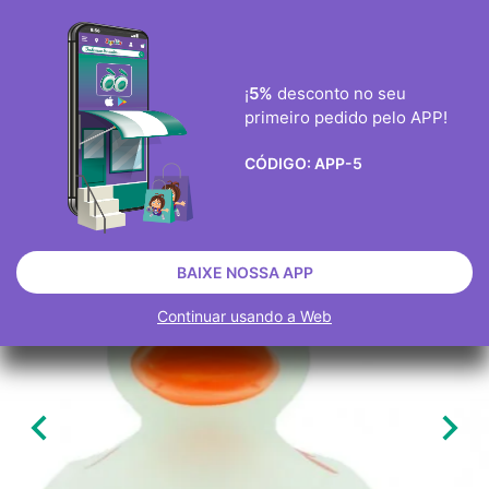
ENVIO GRÀTIS ENCOMENDAS ACIMA DE 40€
0
¡
5%
desconto no seu
primeiro pedido pelo APP!

CÓDIGO:
APP-5
BRINQUEDOS
ESGOTADO
BAIXE NOSSA APP
Continuar usando a Web

