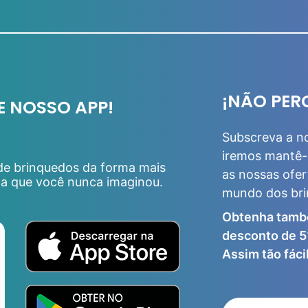
¡NÃO PER
E NOSSO APP!
Subscreva a n
iremos mantê-
 de brinquedos da forma mais
as nossas ofer
da que você nunca imaginou.
mundo dos br
Obtenha tamb
desconto de 5
Assim tão fácil