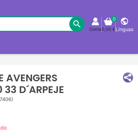
0
public

Línguas
Conta
0,00 €
NE AVENGERS
 33 D´ARPEJE
7406)
ado