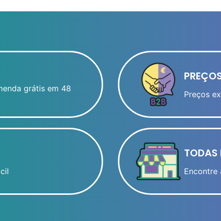
PREÇOS
menda grátis em 48
Preços ex
TODAS 
cil
Encontre 