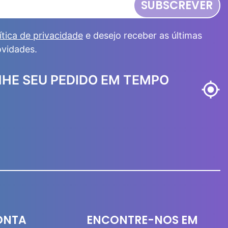
SUBSCREVER
ítica de privacidade
e desejo receber as últimas
ovidades.
HE SEU PEDIDO EM TEMPO
my_location
ONTA
ENCONTRE-NOS EM