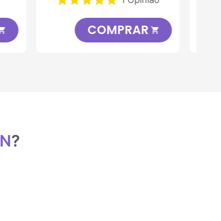
R
COMPRAR


ON
?