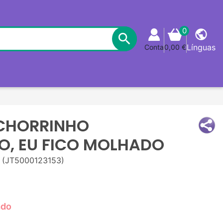
0
public

Línguas
Conta
0,00 €
CHORRINHO
, EU FICO MOLHADO
(JT5000123153)
ado