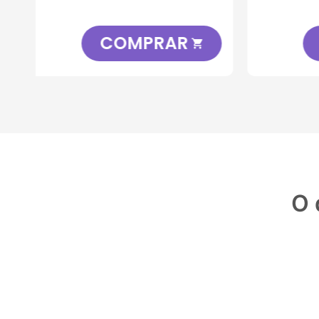
COMPRAR

O 