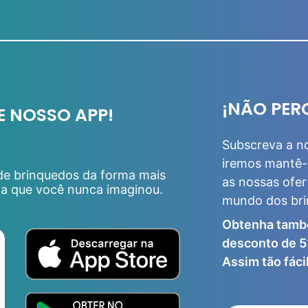
¡NÃO PER
E NOSSO APP!
Subscreva a n
iremos mantê-
 de brinquedos da forma mais
as nossas ofer
da que você nunca imaginou.
mundo dos br
Obtenha tamb
desconto de 5
Assim tão fácil