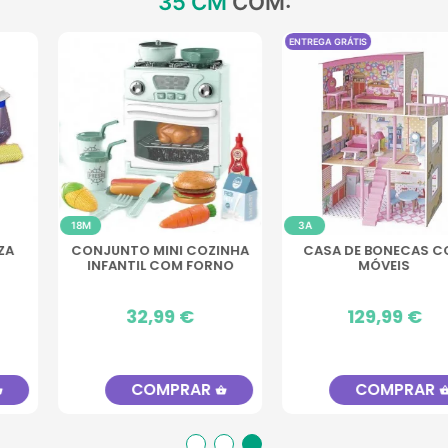
35 CM
COM:
ENTREGA GRÁTIS
18M
3A
CONJUNTO MINI COZINHA
CASA DE BONECAS COM
INFANTIL COM FORNO
MÓVEIS
Preço
32,99 €
Preço
129,99 €
COMPRAR
COMPRAR
shopping_basket
shopping_basket