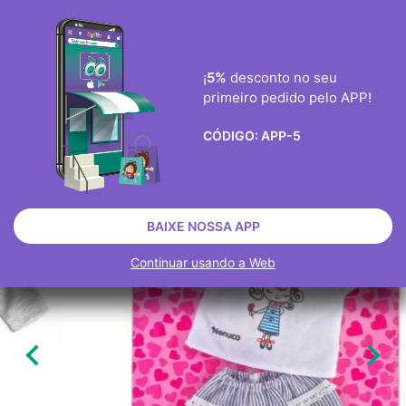
ENVIO GRÀTIS ENCOMENDAS ACIMA DE 40€
0
¡
5%
desconto no seu
primeiro pedido pelo APP!

CÓDIGO:
APP-5
BONECOS
BONECAS BEBÊ
NENUCO
ESGOTADO
BAIXE NOSSA APP
Continuar usando a Web

