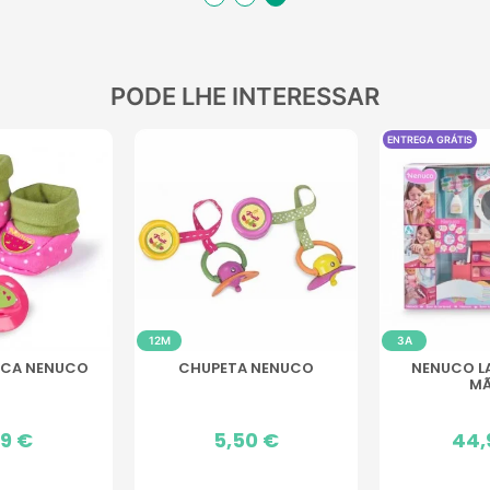
PODE LHE INTERESSAR
ENTREGA GRÁTIS
12M
3A
CHUPETA NENUCO
NENUCO LAVAMOS AS
MÃOS
Preço
5,50 €
Preço
44,99 €