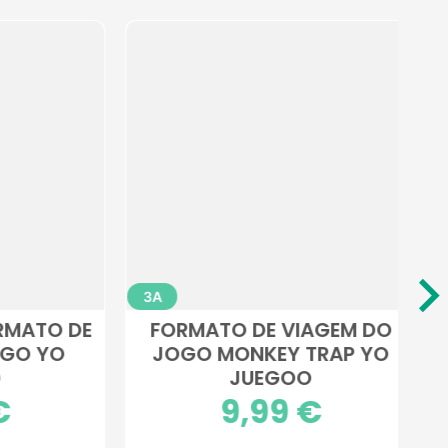
3A
8A
EM DO
ALI BABÁ E SEU JUGUETOON
F
AP YO
DE CAMELO YO JUEGOO
Preço
17,99 €