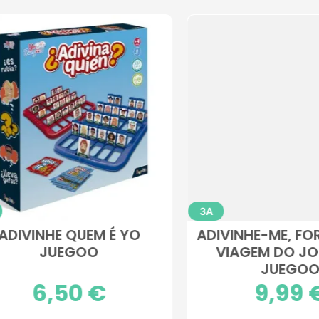
3A
NHE-ME, FORMATO DE
FORMATO DE VIAG
AGEM DO JOGO YO
JOGO MONKEY TR
JUEGOO
JUEGOO
Preço
9,99 €
Preço
9,99 €