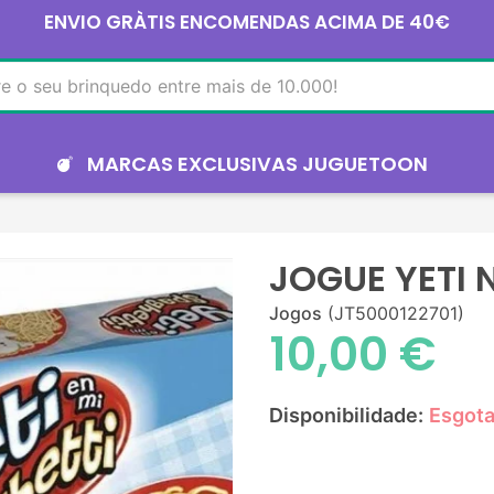
ENVIO GRÀTIS ENCOMENDAS ACIMA DE 40€
MARCAS EXCLUSIVAS JUGUETOON
JOGUE YETI 
Jogos
(JT5000122701)
10,00 €
Disponibilidade:
Esgot