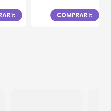
R
COMPRAR

