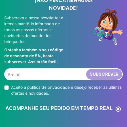
¡NÃO PERCA NENHUMA
NOVIDADE!
Subscreva a nossa newsletter e
iremos mantê-lo informado de
todas as nossas ofertas e
novidades do mundo dos
brinquedos
Obtenha também o seu código
de desconto de 5%, basta
subscrever. Assim tão fácil!
SUBSCREVER
Aceito a
política de privacidade
e desejo receber as últimas
ofertas e novidades.
ACOMPANHE SEU PEDIDO EM TEMPO REAL
my_location