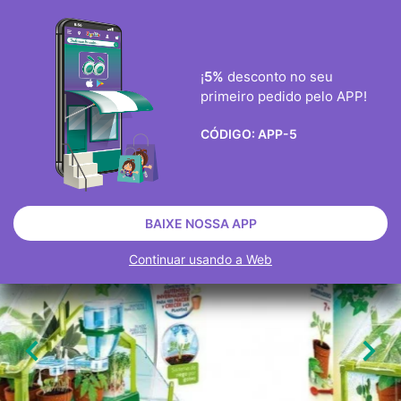
ENVIO GRÀTIS ENCOMENDAS ACIMA DE 40€
0
¡
5%
desconto no seu
primeiro pedido pelo APP!

CÓDIGO:
APP-5
BRINQUEDOS
BRINQUEDOS EDUCATIVOS
JOGOS EDUCATIVOS
ESGOTADO
BAIXE NOSSA APP
Continuar usando a Web

