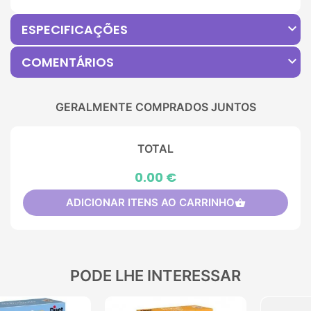
expand_more
ESPECIFICAÇÕES
expand_more
COMENTÁRIOS
GERALMENTE COMPRADOS JUNTOS
TOTAL
0.00 €
ADICIONAR ITENS AO CARRINHO
shopping_basket
PODE LHE INTERESSAR