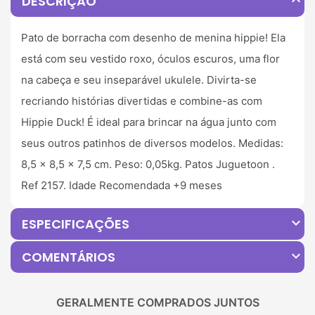
expand_less
DESCRIÇÃO
Pato de borracha com desenho de menina hippie! Ela
está com seu vestido roxo, óculos escuros, uma flor
na cabeça e seu inseparável ukulele. Divirta-se
recriando histórias divertidas e combine-as com
Hippie Duck! É ideal para brincar na água junto com
seus outros patinhos de diversos modelos. Medidas:
8,5 x 8,5 x 7,5 cm. Peso: 0,05kg. Patos Juguetoon .
Ref 2157. Idade Recomendada +9 meses
expand_more
ESPECIFICAÇÕES
expand_more
COMENTÁRIOS
GERALMENTE COMPRADOS JUNTOS