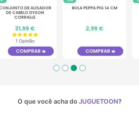
3A
3A
CM
EMPILHADEIRA ELÉTRICA
FIGURA DE DINOSSAU
INFANTIL
BRAQUIOSSAURO C
SOM
Preço
449,99 €
Preço
9,99 €
COMPRAR
COMPRAR
et
shopping_basket
shopping_bask
O que você acha do
JUGUETOON
?