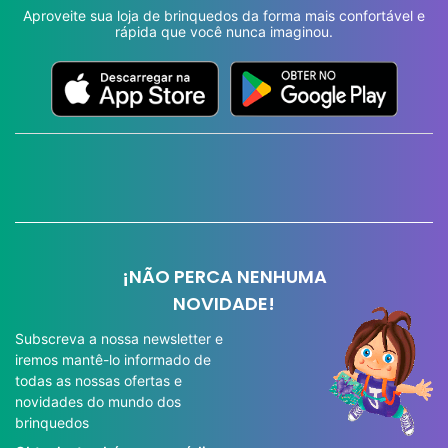
Aproveite sua loja de brinquedos da forma mais confortável e
rápida que você nunca imaginou.
¡NÃO PERCA NENHUMA
NOVIDADE!
Subscreva a nossa newsletter e
iremos mantê-lo informado de
todas as nossas ofertas e
novidades do mundo dos
brinquedos