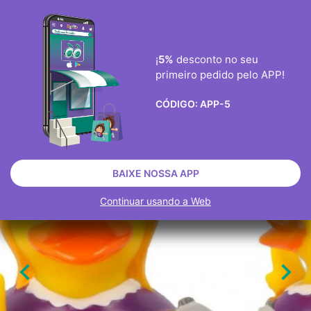
ENVIO GRÀTIS ENCOMENDAS ACIMA DE 40€
0
¡
5%
desconto no seu
primeiro pedido pelo APP!

CÓDIGO:
APP-5
BRINQUEDOS
ESGOTADO
BAIXE NOSSA APP
Continuar usando a Web

