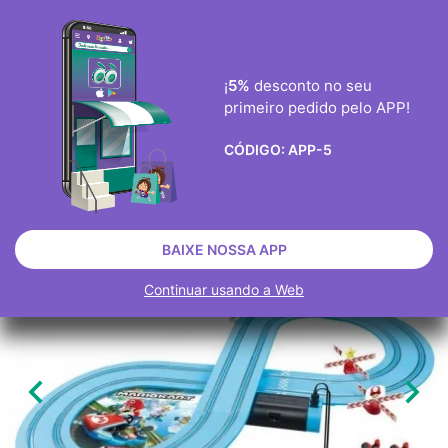
ENVIO GRÀTIS ENCOMENDAS ACIMA DE 40€
0
¡
5%
desconto no seu
primeiro pedido pelo APP!

CÓDIGO:
APP-5
BRINQUEDOS ELETRÔNICOS
PISTAS E CIRCUITOS
CIRCUITOS
ESGOTADO
BAIXE NOSSA APP
Continuar usando a Web

