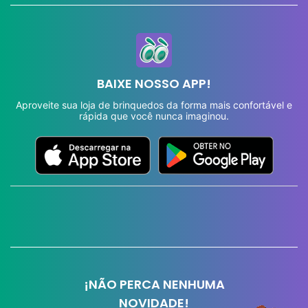
BAIXE NOSSO APP!
Aproveite sua loja de brinquedos da forma mais confortável e
rápida que você nunca imaginou.
¡NÃO PERCA NENHUMA
NOVIDADE!