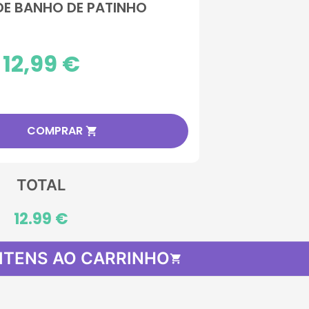
E BANHO DE PATINHO
Preço
12,99 €
COMPRAR

TOTAL
12.99 €
 ITENS AO CARRINHO
