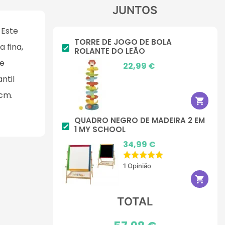
JUNTOS
 Este
TORRE DE JOGO DE BOLA
 fina,
ROLANTE DO LEÃO
de
Preço
22,99 €
ntil
 cm.

QUADRO NEGRO DE MADEIRA 2 EM
1 MY SCHOOL
Preço
34,99 €
1 Opinião

TOTAL