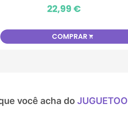
Preço
22,99 €
COMPRAR

que você acha do
JUGUETO