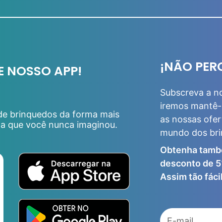
¡NÃO PER
E NOSSO APP!
Subscreva a n
iremos mantê-
 de brinquedos da forma mais
as nossas ofer
da que você nunca imaginou.
mundo dos br
Obtenha tamb
desconto de 5
Assim tão fácil