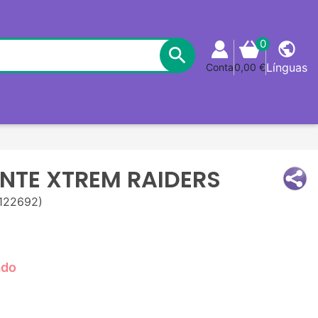
0
public

Línguas
Conta
0,00 €
ENTE XTREM RAIDERS
122692)
ado