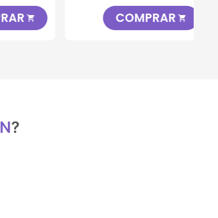
R
COMPRAR


ON
?