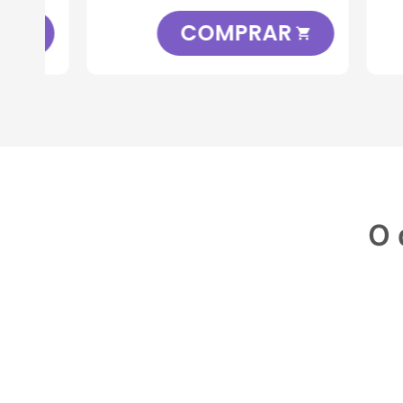
COMPRAR

O 