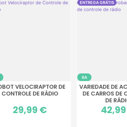
 GRÁTIS
ENTREGA GRÁTIS
3A
ODO-O-TERRENO
CONTROLE DE RÁDI
ROLADO POR RÁDIO
THUNDER
INFANTIL
Preço
59,99 €
Preço
44,99 €