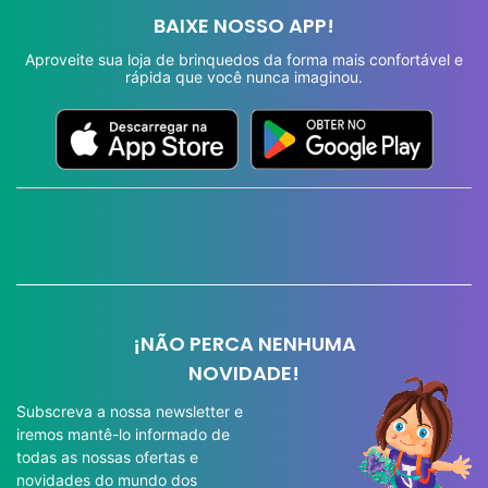
BAIXE NOSSO APP!
Aproveite sua loja de brinquedos da forma mais confortável e
rápida que você nunca imaginou.
¡NÃO PERCA NENHUMA
NOVIDADE!
Subscreva a nossa newsletter e
iremos mantê-lo informado de
todas as nossas ofertas e
novidades do mundo dos