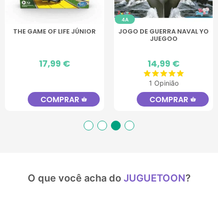
4A
THE GAME OF LIFE JÚNIOR
JOGO DE GUERRA NAVAL YO
JUEGOO
Preço
17,99 €
Preço
14,99 €
1 Opinião
COMPRAR
COMPRAR
shopping_basket
shopping_basket
O que você acha do
JUGUETOON
?