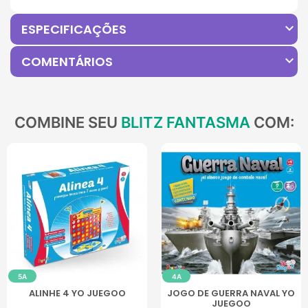
expand_more
ESPECIFICAÇÕES
expand_more
COMENTÁRIOS
COMBINE SEU
BLITZ FANTASMA
COM:
5A
4A
ALINHE 4 YO JUEGOO
JOGO DE GUERRA NAVAL YO
JUEGOO