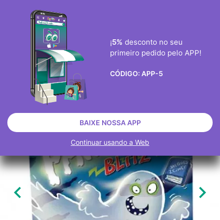
ENVIO GRÀTIS ENCOMENDAS ACIMA DE 40€
0
¡
5%
desconto no seu
primeiro pedido pelo APP!

CÓDIGO:
APP-5
JOGOS
JOGOS E JOGOS DE TABULEIRO
JOGOS DE TABULEIRO
ESGOTADO
BAIXE NOSSA APP
Continuar usando a Web

