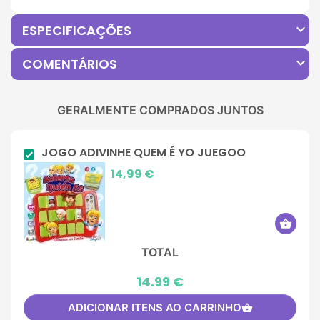
expand_more
ESPECIFICAÇÕES
expand_more
COMENTÁRIOS
GERALMENTE COMPRADOS JUNTOS
JOGO ADIVINHE QUEM É YO JUEGOO
Preço
14,99 €
shopping_basket
TOTAL
14.99 €
ADICIONAR ITENS AO CARRINHO
shopping_basket