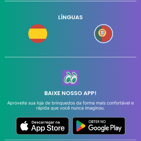
LÍNGUAS
BAIXE NOSSO APP!
Aproveite sua loja de brinquedos da forma mais confortável e
rápida que você nunca imaginou.