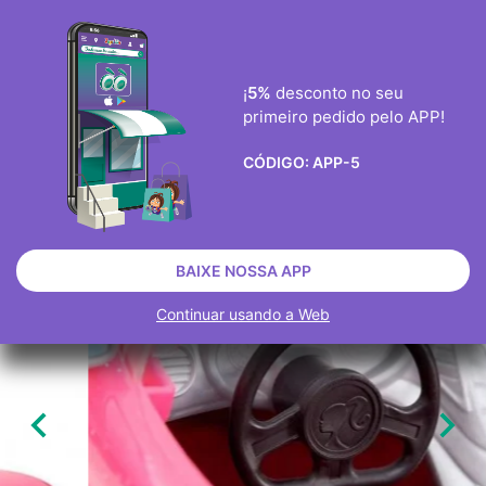
ENVIO GRÀTIS ENCOMENDAS ACIMA DE 40€
0
¡
5%
desconto no seu
primeiro pedido pelo APP!

CÓDIGO:
APP-5
BONECOS
BONECAS FASHION
BARBIE
ESGOTADO
BAIXE NOSSA APP
Continuar usando a Web

