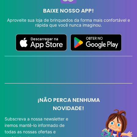
BAIXE NOSSO APP!
Aproveite sua loja de brinquedos da forma mais confortável e
rápida que você nunca imaginou.
¡NÃO PERCA NENHUMA
NOVIDADE!
Subscreva a nossa newsletter e
iremos mantê-lo informado de
todas as nossas ofertas e