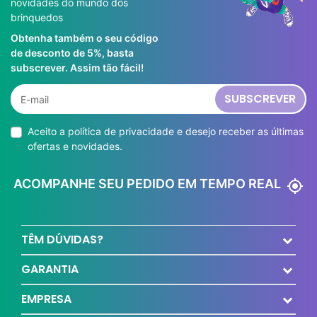
novidades do mundo dos
brinquedos
Obtenha também o seu código
de desconto de 5%, basta
subscrever. Assim tão fácil!
SUBSCREVER
Aceito a
política de privacidade
e desejo receber as últimas
ofertas e novidades.
ACOMPANHE SEU PEDIDO EM TEMPO REAL
my_location
TÊM DÚVIDAS?
GARANTIA
EMPRESA