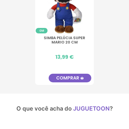
0M
SIMBA PELÚCIA SUPER
MARIO 20 CM
Preço
13,99 €
COMPRAR
shopping_basket
O que você acha do
JUGUETOON
?