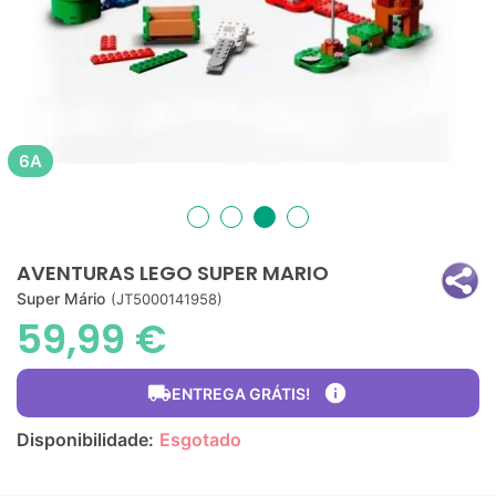
6A
AVENTURAS LEGO SUPER MARIO
Super Mário
(JT5000141958)
59,99 €
local_shipping
info
ENTREGA GRÁTIS!
Disponibilidade:
Esgotado