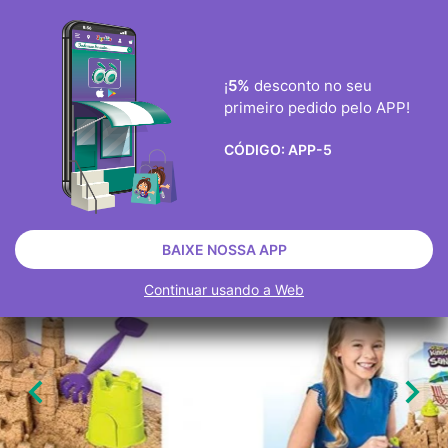
ENVIO GRÀTIS ENCOMENDAS ACIMA DE 40€
0
¡
5%
desconto no seu
primeiro pedido pelo APP!

CÓDIGO:
APP-5
BRINQUEDOS
JOGOS
PLASTICINA E AREIA MÁGICA
ESGOTADO
BAIXE NOSSA APP
Continuar usando a Web

