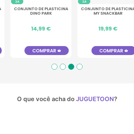
3A
3A
CONJUNTO DE PLASTICINA
PACOTE DE MASSA 10
MY SNACKBAR
CORES
Preço
19,99 €
Preço
14,99 €
COMPRAR
COMPRAR
shopping_basket
shopping_basket
O que você acha do
JUGUETOON
?