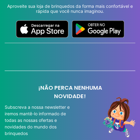
Aproveite sua loja de brinquedos da forma mais confortável e
rápida que você nunca imaginou.
¡NÃO PERCA NENHUMA
NOVIDADE!
Subscreva a nossa newsletter e
iremos mantê-lo informado de
todas as nossas ofertas e
novidades do mundo dos
brinquedos